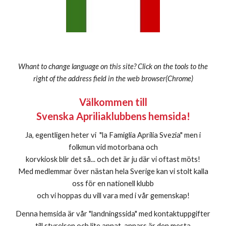
Whant to change language on this site? Click on the tools to the
right of the address field in the web browser(Chrome)
Välkommen till
Svenska Apriliaklubbens hemsida!
Ja, egentligen heter vi "la Famiglia Aprilia Svezia" men i
folkmun vid motorbana och
korvkiosk blir det så
.
.. och det är ju där vi oftast möts!
Med medlemmar över nästan hela Sverige kan vi stolt kalla
oss för en nationell klubb
och vi hoppas du vill vara med i vår gemenskap!
Denna hemsida är vår "landningssida" med kontaktuppgifter
till styrelsen och lite annat, annars är den mesta